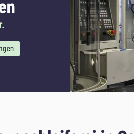
en
r.
ungen