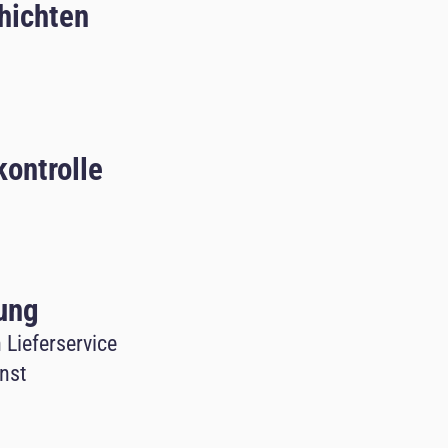
hichten
kontrolle
ung
 Lieferservice
nst