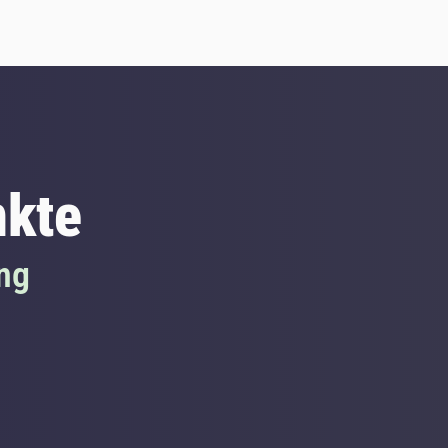
nkte
ng