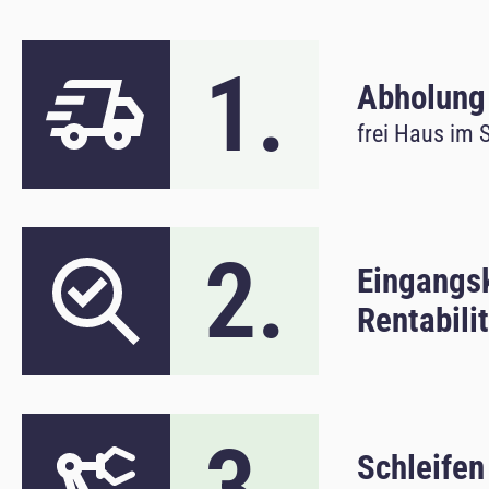
1.
Abholung
frei Haus im 
2.
Eingangsk
Rentabili
3.
Schleifen