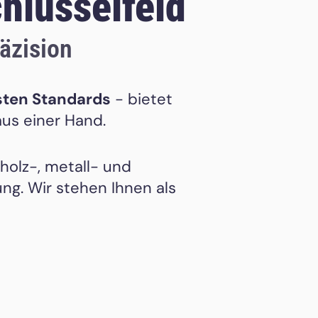
hlüsselfeld
räzision
sten Standards
- bietet
us einer Hand.
 holz-, metall- und
ng. Wir stehen Ihnen als