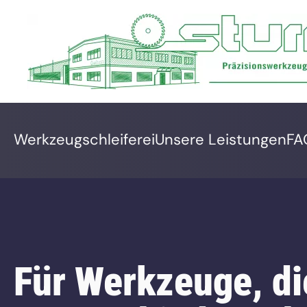
Navigation
Werkzeugschleiferei
Unsere Leistungen
FA
überspringen
Für Werkzeuge, di